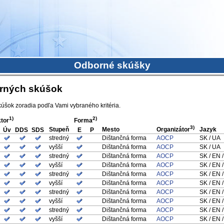
Odborné skúšky
orných skúšok
kúšok zoradia podľa Vami vybraného kritéria.
1)
2)
tor
Forma
3)
Stupeň
Mesto
Organizátor
Jazyk
Úv
DDS
SDS
E
P
stredný
Dištančná forma
AOCP
SK / UA
vyšší
Dištančná forma
AOCP
SK / UA
stredný
Dištančná forma
AOCP
SK / EN 
vyšší
Dištančná forma
AOCP
SK / EN 
stredný
Dištančná forma
AOCP
SK / EN 
vyšší
Dištančná forma
AOCP
SK / EN 
stredný
Dištančná forma
AOCP
SK / EN 
vyšší
Dištančná forma
AOCP
SK / EN 
stredný
Dištančná forma
AOCP
SK / EN 
vyšší
Dištančná forma
AOCP
SK / EN 