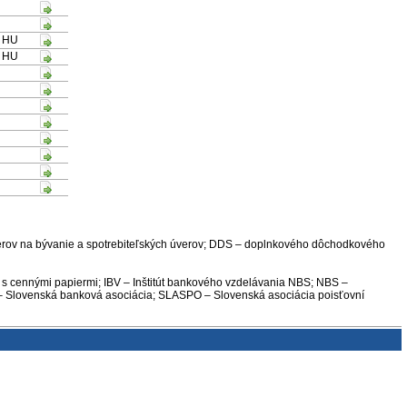
/ HU
/ HU
, úverov na bývanie a spotrebiteľských úverov; DDS – doplnkového dôchodkového
 s cennými papiermi; IBV – Inštitút bankového vzdelávania NBS; NBS –
A – Slovenská banková asociácia; SLASPO – Slovenská asociácia poisťovní