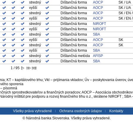
stredný
Dištančná forma
AOCP
SK / UA
vyšší
Dištančná forma
AOCP
SK / UA
stredný
Dištančná forma
AOCP
SK / EN 
vyšší
Dištančná forma
AOCP
SK / EN 
stredný
Dištančná forma
NIROFT
vyšší
Dištančná forma
NIROFT
stredný
Dištančná forma
SBA
vyšší
Dištančná forma
AOCP
SK
stredný
Dištančná forma
AOCP
SK
vyšší
Dištančná forma
SBA
stredný
Dištančná metóda
AFISP
stredný
Dištančná forma
SBA
1 / 95
tenia; KT – kapitálového trhu; Vkl – prijímania vkladov; Úv – poskytovania úverov
ového sporenia
P – písomná
nančných sprostredkovateľov a finančných poradcov; AOCP – Asociácia obchodníkov
rodný inštitút pre podporu a rozvoj finančného trhu o.z., skrátene NIROFT ; SB
Všetky práva vyhradené
Ochrana osobných údajov
Kontakty
© Národná banka Slovenska. Všetky práva vyhradené.