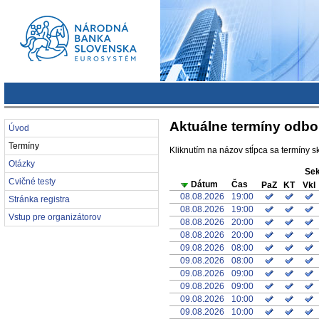
Aktuálne termíny odb
Úvod
Termíny
Kliknutím na názov stĺpca sa termíny s
Otázky
Sek
Cvičné testy
Dátum
Čas
PaZ
KT
Vkl
08.08.2026
19:00
Stránka registra
08.08.2026
19:00
Vstup pre organizátorov
08.08.2026
20:00
08.08.2026
20:00
09.08.2026
08:00
09.08.2026
08:00
09.08.2026
09:00
09.08.2026
09:00
09.08.2026
10:00
09.08.2026
10:00